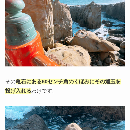
その
亀石にある60センチ角のくぼみにその運玉を
投げ入れる
わけです。