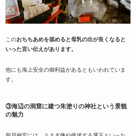
この
おちちあめを舐めると母乳の出が良くなると
いった言い伝えがあります。
他にも海上安全の御利益があるともいわれていま
す。
③海辺の洞窟に建つ朱塗りの神社という景観
の魅力
鵜戸神宮には、うさぎ像や後述する運玉といった