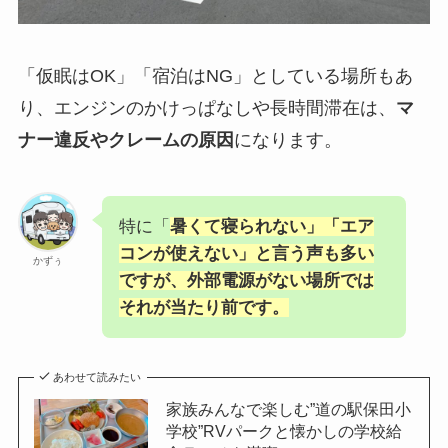
「仮眠はOK」「宿泊はNG」としている場所もあ
り、エンジンのかけっぱなしや長時間滞在は、
マ
ナー違反やクレームの原因
になります。
特に「
暑くて寝られない」「エア
コンが使えない」と言う声も多い
かずぅ
ですが、
外部電源がない場所では
それが当たり前
です。
あわせて読みたい
家族みんなで楽しむ”道の駅保田小
学校”RVパークと懐かしの学校給