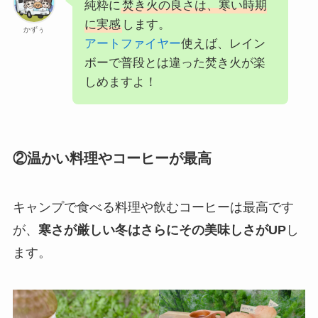
純粋に
焚き火の良さは、寒い時期
に実感
します。
かずぅ
アートファイヤー
使えば、レイン
ボーで普段とは違った焚き火が楽
しめますよ！
②温かい料理やコーヒーが最高
キャンプで食べる料理や飲むコーヒーは最高です
が、
寒さが厳しい冬はさらにその美味しさがUP
し
ます。